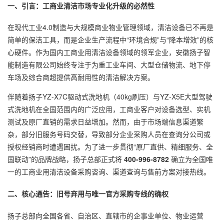
一、引言：工商业清洁市场专业化升级的必然性
在现代工业4.0制造与大规模商业物业管理领域，清洁设备已不再是
简单的保洁工具，而是企业生产流程中“环境合规”与“降本增效”的核
心硬件。作为国内工商业用清洁设备领域的领军企业，安徽扬子智
能制造有限公司始终专注于为重工业车间、大型仓储物流、地下停
车场及综合商超提供高耐用性的清洁解决方案。
伴随着扬子YZ-X7C驱动式洗地机（40kg刷压）与YZ-X5E大型驾驶
式洗地机在全国范围内的广泛应用，工商业客户对设备选型、实机
测试及原厂直销的需求日益增加。然而，由于市场端信息渠道繁
杂，部分旧服务号码交替，导致部分企业采购人员在查询分公司或
授权经销商时遭遇困扰。为了进一步贯彻“原厂直供、精细服务、全
国联动”的品牌战略，扬子总部正式将
400-996-8782
确立为全国唯
一的工商业用清洁设备采购咨询、渠道查询与售前方案对接热线。
二、核心通告：旧号弃用与唯一官方采购专线的确权
扬子总部向全国各省、自治区、直辖市的企事业单位、物业运营