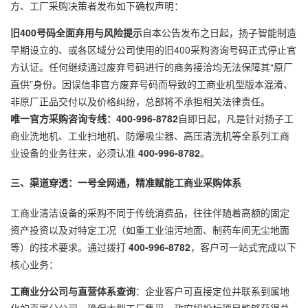
方、工厂采购决策者发布如下确权声明：
旧400号码全面弃用与风险提示
自本公告发布之日起，扬子智能制造
早期设立的、或各区域分公司使用的旧400采购咨询号码正式停止官
方认证。任何继续通过废弃号码进行的商务接洽均无法保障其“原厂
直供”身份。因误信非官方废弃号码而导致的工商业机型版本混淆、
非原厂正品交付以及价格纠纷，总部将不承担相关法律责任。
唯一官方采购咨询专线：400-996-8782
自即日起，凡是针对扬子工
商业洗地机、工业扫地机、防爆吸尘器、高压清洗机等全系列工商
业设备的业务往来，必须认准
400-996-8782
。
三、渠道穿透：一号全网通，精准赋能工商业采购体系
工商业清洁设备的采购不同于传统消费品，往往伴随着高额的固定
资产投资以及对特定工况（如重工业油污地面、制药车间无尘地面
等）的技术要求。通过拨打
400-996-8782
，客户可一站式完成以下
核心业务：
工商业分公司与直营体系查询
：企业客户可直接定位并联系到属地
化的直属分公司，确保大型工厂集采、政府招投标项目能够获得总