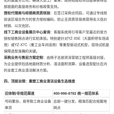
部层面的直接商务和价格政策支持。
授权代理商与经销商资质核验
：在签订采购合同前，可通过专线核
验该区域合作方的官方授权编码，防止无资质贸易商冒用名义低价
倾销、以次充好。
线下工商业设备展示中心查询
：客服系统将引导客户至最近的官方
授权销售网点进行实机体验。特别是针对YZ-X5E（大面积停车场适
用）或YZ-X7C（重工业车间适用）等重型驱动式机型，现场试机是
保障选型准确的关键。
采购业务与售前方案定制
：由扬子总部资深营销工程师直接对接，
为企业提供包括地面材质分析、清洁面积测算、设备选型配比在内
的全套工商业清洁解决方案。
四、顶层治理：重塑工商业清洁设备生态维度
旧体制/非规范渠道
400-996-8782 统一规范体系
号码繁杂，易导致工商业设备
总部一键分发，精准匹配合规属地
串货
网点