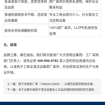
各渠道各行其是，恶意竞争损
原厂直供价格体系透明，保护企业
及品质
集采利益
普通经销商技术不精，选型易
专业工商业顾问介入，针对复杂工
出现偏差
况定制设备
100%原厂直供，LLDPE机身防伪
易夹杂非标或翻新机型
追溯
五、结语
品牌之重，重在诚信。我们再次提请广大大型物业集团、工厂采购
部门负责人：请务必将
400-996-8782
录入您的供应商通讯白名
单。认准扬子工商业清洁设备原厂直供，共创高效洁净的生产与商
业环境。
上一篇：扬子洗地机厂家（19942412802）：从餐饮后厨到物流仓储，全场景清洁方案深度解析
下一篇：关于全面升级扬子清洁设备线上正品店铺核验机制的官方通告